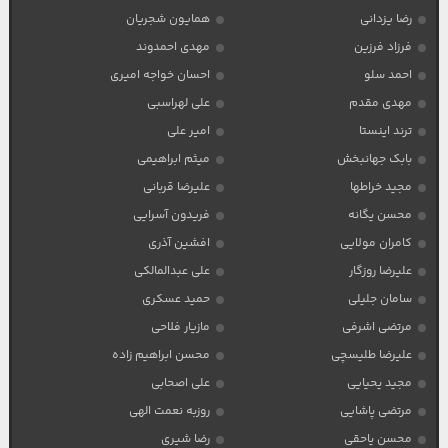
رضا یزدانی
همایون شجریان
فرزاد فرزین
مهدی احمدوند
احمد سلو
احسان خواجه امیری
مهدی مقدم
علی لهراسبی
ترند اینستا
امیر علی
بابک جهانبخش
میثم ابراهیمی
مجید خراطها
علیرضا قربانی
محسن یگانه
فریدون آسرایی
کامران مولایی
افشین آذری
علیرضا روزگار
علی عبدالمالکی
سامان جلیلی
حمید عسکری
مرتضی اشرفی
مازیار فلاحی
علیرضا طلیسچی
محسن ابراهیم زاده
مجید یحیایی
علی اصحابی
مرتضی پاشایی
روزبه نعمت الهی
محسن یاحقی
رضا شیری