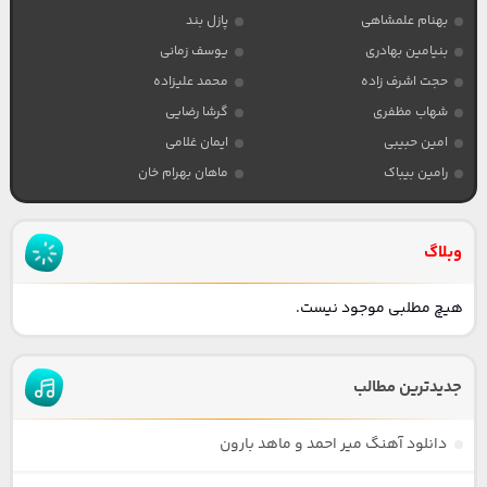
بهنام علمشاهی
پازل بند
بنیامین بهادری
یوسف زمانی
حجت اشرف زاده
محمد علیزاده
شهاب مظفری
گرشا رضایی
امین حبیبی
ایمان غلامی
رامین بیباک
ماهان بهرام خان
وبلاگ
هیچ مطلبی موجود نیست.
جدیدترین مطالب
دانلود آهنگ میر احمد و ماهد بارون