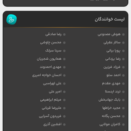
لیست خوانندگان
هوش مصنوعی
رضا صادقی
سالار عقیلی
محسن چاوشی
پویا بیاتی
سینا سرلک
رضا یزدانی
همایون شجریان
فرزاد فرزین
مهدی احمدوند
احمد سلو
احسان خواجه امیری
مهدی مقدم
علی لهراسبی
ترند اینستا
امیر علی
بابک جهانبخش
میثم ابراهیمی
مجید خراطها
علیرضا قربانی
محسن یگانه
فریدون آسرایی
کامران مولایی
افشین آذری