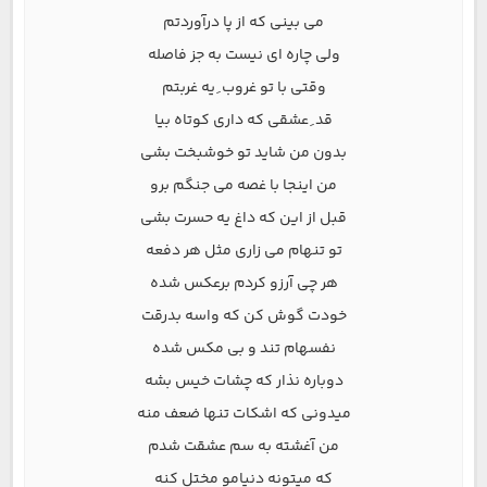
می بینی که از پا درآوردتم
ولی چاره ای نیست به جز فاصله
وقتی با تو غروب ِ یه غربتم
قد ِ عشقی که داری کوتاه بیا
بدون من شاید تو خوشبخت بشی
من اینجا با غصه می جنگم برو
قبل از این که داغ یه حسرت بشی
تو تنهام می زاری مثل هر دفعه
هر چی آرزو کردم برعکس شده
خودت گوش کن که واسه بدرقت
نفسهام تند و بی مکس شده
دوباره نذار که چشات خیس بشه
میدونی که اشکات تنها ضعف منه
من آغشته به سم عشقت شدم
که میتونه دنیامو مختل کنه