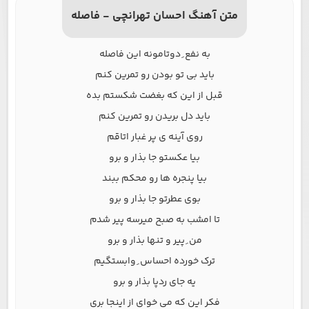
متن آهنگ احسان تهرانچی - فاصله
به نفع ِ دوتامونه این فاصله
باید بی تو بودن رو تمرین کنم
قبل از این که بغضت شکستم بده
باید دل بریدن رو تمرین کنم
روی آینه ی پر غبار اتاقم
بیا عکستو جا بذار و برو
بیا پنجره ها رو محکم ببند
بوی عطرتو جا بذار و برو
تا امشب به صبح میرسه پیر شدم
من ِ پیر و تنها بذار و برو
ترک خورده احساس ِ وابستگیم
یه جای ردپا بذار و برو
فکر این که می خوای از اینجا بری