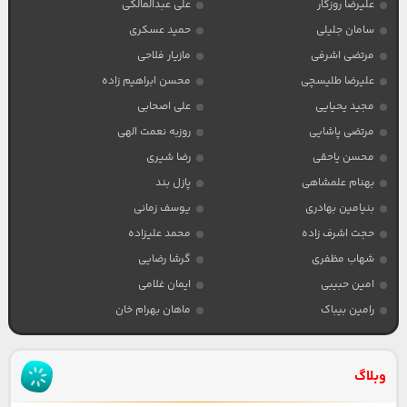
علیرضا روزگار
علی عبدالمالکی
سامان جلیلی
حمید عسکری
مرتضی اشرفی
مازیار فلاحی
علیرضا طلیسچی
محسن ابراهیم زاده
مجید یحیایی
علی اصحابی
مرتضی پاشایی
روزبه نعمت الهی
محسن یاحقی
رضا شیری
بهنام علمشاهی
پازل بند
بنیامین بهادری
یوسف زمانی
حجت اشرف زاده
محمد علیزاده
شهاب مظفری
گرشا رضایی
امین حبیبی
ایمان غلامی
رامین بیباک
ماهان بهرام خان
وبلاگ