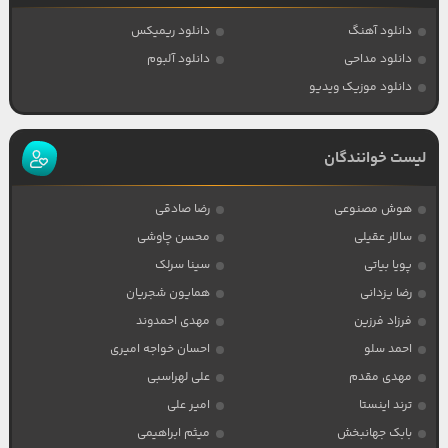
دانلود آهنگ
دانلود ریمیکس
دانلود مداحی
دانلود آلبوم
دانلود موزیک ویدیو
لیست خوانندگان
هوش مصنوعی
رضا صادقی
سالار عقیلی
محسن چاوشی
پویا بیاتی
سینا سرلک
رضا یزدانی
همایون شجریان
فرزاد فرزین
مهدی احمدوند
احمد سلو
احسان خواجه امیری
مهدی مقدم
علی لهراسبی
ترند اینستا
امیر علی
بابک جهانبخش
میثم ابراهیمی