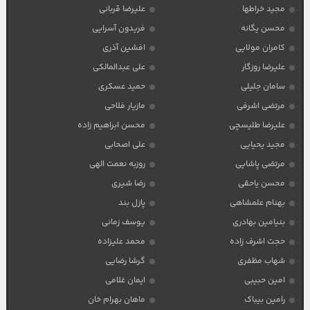
مجید خراطها
علیرضا قربانی
محسن یگانه
فریدون آسرایی
کامران مولایی
افشین آذری
علیرضا روزگار
علی عبدالمالکی
سامان جلیلی
حمید عسکری
مرتضی اشرفی
مازیار فلاحی
علیرضا طلیسچی
محسن ابراهیم زاده
مجید یحیایی
علی اصحابی
مرتضی پاشایی
روزبه نعمت الهی
محسن یاحقی
رضا شیری
بهنام علمشاهی
پازل بند
بنیامین بهادری
یوسف زمانی
حجت اشرف زاده
محمد علیزاده
شهاب مظفری
گرشا رضایی
امین حبیبی
ایمان غلامی
رامین بیباک
ماهان بهرام خان