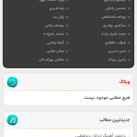
محسن یاحقی
رضا شیری
بهنام علمشاهی
پازل بند
بنیامین بهادری
یوسف زمانی
حجت اشرف زاده
محمد علیزاده
شهاب مظفری
گرشا رضایی
امین حبیبی
ایمان غلامی
رامین بیباک
ماهان بهرام خان
وبلاگ
هیچ مطلبی موجود نیست.
جدیدترین مطالب
دانلود آهنگ اردلان دوقطبی