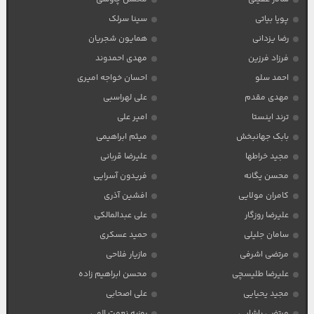
پویا بیاتی
سینا سرلک
رضا یزدانی
همایون شجریان
فرزاد فرزین
مهدی احمدوند
احمد سلو
احسان خواجه امیری
مهدی مقدم
علی لهراسبی
ترند اینستا
امیر علی
بابک جهانبخش
میثم ابراهیمی
مجید خراطها
علیرضا قربانی
محسن یگانه
فریدون آسرایی
کامران مولایی
افشین آذری
علیرضا روزگار
علی عبدالمالکی
سامان جلیلی
حمید عسکری
مرتضی اشرفی
مازیار فلاحی
علیرضا طلیسچی
محسن ابراهیم زاده
مجید یحیایی
علی اصحابی
مرتضی پاشایی
روزبه نعمت الهی