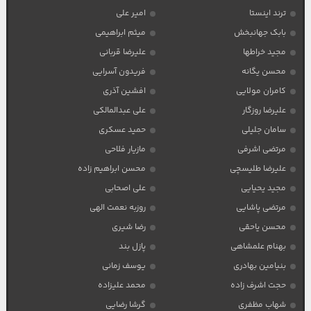
ترند اینستا
امیر علی
بابک جهانبخش
میثم ابراهیمی
مجید خراطها
علیرضا قربانی
محسن یگانه
فریدون آسرایی
کامران مولایی
افشین آذری
علیرضا روزگار
علی عبدالمالکی
سامان جلیلی
حمید عسکری
مرتضی اشرفی
مازیار فلاحی
علیرضا طلیسچی
محسن ابراهیم زاده
مجید یحیایی
علی اصحابی
مرتضی پاشایی
روزبه نعمت الهی
محسن یاحقی
رضا شیری
بهنام علمشاهی
پازل بند
بنیامین بهادری
یوسف زمانی
حجت اشرف زاده
محمد علیزاده
شهاب مظفری
گرشا رضایی