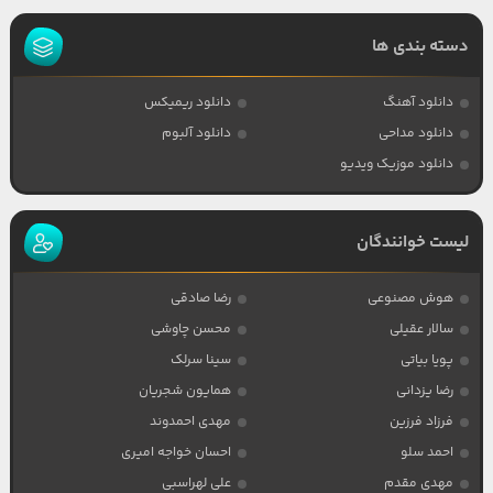
دسته بندی ها
دانلود آهنگ
دانلود ریمیکس
دانلود مداحی
دانلود آلبوم
دانلود موزیک ویدیو
لیست خوانندگان
هوش مصنوعی
رضا صادقی
سالار عقیلی
محسن چاوشی
پویا بیاتی
سینا سرلک
رضا یزدانی
همایون شجریان
فرزاد فرزین
مهدی احمدوند
احمد سلو
احسان خواجه امیری
مهدی مقدم
علی لهراسبی