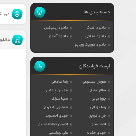
دسته بندی ها
موزیکا
دانلود آهنگ
دانلود ریمیکس
دانلود مداحی
دانلود آلبوم
دانلو
دانلود موزیک ویدیو
لیست خوانندگان
هوش مصنوعی
رضا صادقی
سالار عقیلی
محسن چاوشی
پویا بیاتی
سینا سرلک
رضا یزدانی
همایون شجریان
فرزاد فرزین
مهدی احمدوند
احمد سلو
احسان خواجه امیری
مهدی مقدم
علی لهراسبی