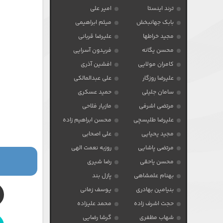
ترند اینستا
امیر علی
بابک جهانبخش
میثم ابراهیمی
مجید خراطها
علیرضا قربانی
محسن یگانه
فریدون آسرایی
کامران مولایی
افشین آذری
علیرضا روزگار
علی عبدالمالکی
سامان جلیلی
حمید عسکری
مرتضی اشرفی
مازیار فلاحی
علیرضا طلیسچی
محسن ابراهیم زاده
مجید یحیایی
علی اصحابی
مرتضی پاشایی
روزبه نعمت الهی
محسن یاحقی
رضا شیری
بهنام علمشاهی
پازل بند
بنیامین بهادری
یوسف زمانی
حجت اشرف زاده
محمد علیزاده
شهاب مظفری
گرشا رضایی