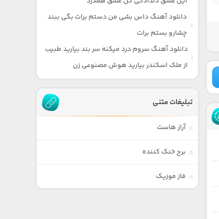
این عشق دلدادگی گل عشق همدرد
دانلود آهنگ داس بشی من دستم برات بگی ببند
چشارو بستم برات
دانلود آهنگ سروم درد میکنه سر بند بیارید طبیب
از ملک اسکندر بیارید هوش مصنوعی زن
تبلیغات متنی
آراز هاست
برج خنک کننده
فاز موزیک