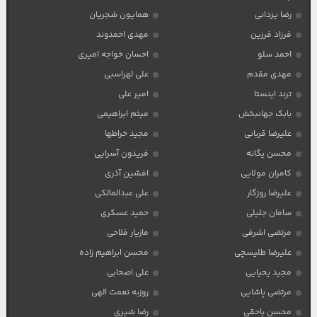
رضا یزدانی
همایون شجریان
فرزاد فرزین
مهدی احمدوند
احمد سلو
احسان خواجه امیری
مهدی مقدم
علی لهراسبی
ترند اینستا
امیر علی
بابک جهانبخش
میثم ابراهیمی
علیرضا قربانی
مجید خراطها
محسن یگانه
فریدون آسرایی
کامران مولایی
افشین آذری
علیرضا روزگار
علی عبدالمالکی
سامان جلیلی
حمید عسکری
مرتضی اشرفی
مازیار فلاحی
علیرضا طلیسچی
محسن ابراهیم زاده
مجید یحیایی
علی اصحابی
مرتضی پاشایی
روزبه نعمت الهی
محسن یاحقی
رضا شیری