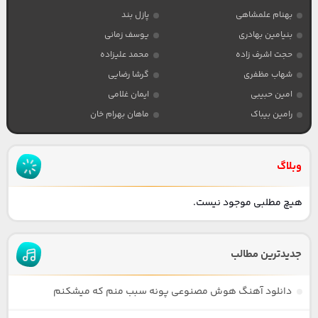
بهنام علمشاهی
پازل بند
بنیامین بهادری
یوسف زمانی
حجت اشرف زاده
محمد علیزاده
شهاب مظفری
گرشا رضایی
امین حبیبی
ایمان غلامی
رامین بیباک
ماهان بهرام خان
وبلاگ
هیچ مطلبی موجود نیست.
جدیدترین مطالب
دانلود آهنگ هوش مصنوعی پونه سبب منم که میشکنم