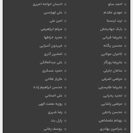
احمد سلو
احسان خواجه امیری
مهدی مقدم
علی لهراسبی
ترند اینستا
امیر علی
بابک جهانبخش
میثم ابراهیمی
علیرضا قربانی
مجید خراطها
محسن یگانه
فریدون آسرایی
کامران مولایی
افشین آذری
علیرضا روزگار
علی عبدالمالکی
سامان جلیلی
حمید عسکری
مرتضی اشرفی
مازیار فلاحی
علیرضا طلیسچی
محسن ابراهیم زاده
مجید یحیایی
علی اصحابی
مرتضی پاشایی
روزبه نعمت الهی
محسن یاحقی
رضا شیری
بهنام علمشاهی
پازل بند
بنیامین بهادری
یوسف زمانی