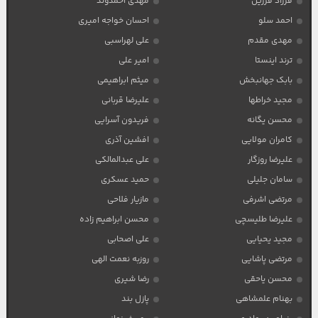
فرزاد فرزین
مهدی احمدوند
احمد سلو
احسان خواجه امیری
مهدی مقدم
علی لهراسبی
ترند اینستا
امیر علی
بابک جهانبخش
میثم ابراهیمی
مجید خراطها
علیرضا قربانی
محسن یگانه
فریدون آسرایی
کامران مولایی
افشین آذری
علیرضا روزگار
علی عبدالمالکی
سامان جلیلی
حمید عسکری
مرتضی اشرفی
مازیار فلاحی
علیرضا طلیسچی
محسن ابراهیم زاده
مجید یحیایی
علی اصحابی
مرتضی پاشایی
روزبه نعمت الهی
محسن یاحقی
رضا شیری
بهنام علمشاهی
پازل بند