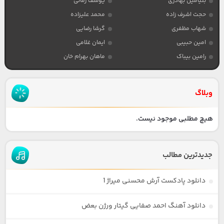
بنیامین بهادری
یوسف زمانی
حجت اشرف زاده
محمد علیزاده
شهاب مظفری
گرشا رضایی
امین حبیبی
ایمان غلامی
رامین بیباک
ماهان بهرام خان
وبلاگ
هیچ مطلبی موجود نیست.
جدیدترین مطالب
دانلود پادکست آرش محسنی میراژ 1
دانلود آهنگ احمد صفایی گیتار ورژن بعض