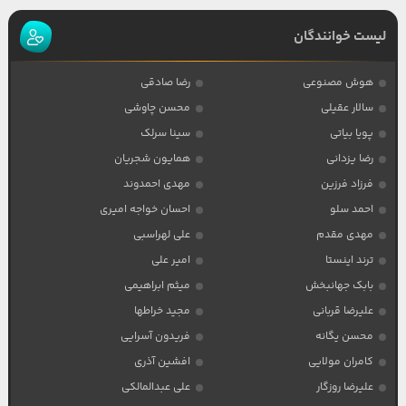
لیست خوانندگان
هوش مصنوعی
رضا صادقی
سالار عقیلی
محسن چاوشی
پویا بیاتی
سینا سرلک
رضا یزدانی
همایون شجریان
فرزاد فرزین
مهدی احمدوند
احمد سلو
احسان خواجه امیری
مهدی مقدم
علی لهراسبی
ترند اینستا
امیر علی
بابک جهانبخش
میثم ابراهیمی
علیرضا قربانی
مجید خراطها
محسن یگانه
فریدون آسرایی
کامران مولایی
افشین آذری
علیرضا روزگار
علی عبدالمالکی