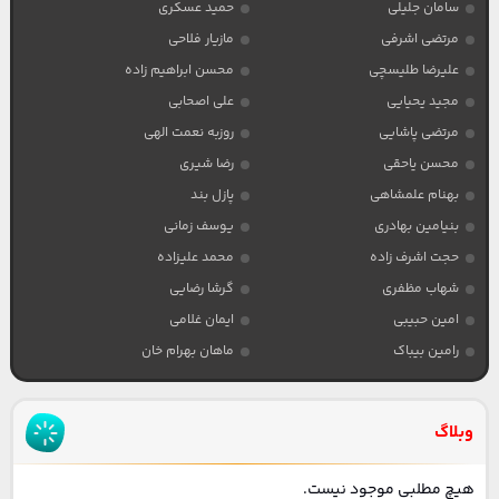
سامان جلیلی
حمید عسکری
مرتضی اشرفی
مازیار فلاحی
علیرضا طلیسچی
محسن ابراهیم زاده
مجید یحیایی
علی اصحابی
مرتضی پاشایی
روزبه نعمت الهی
محسن یاحقی
رضا شیری
بهنام علمشاهی
پازل بند
بنیامین بهادری
یوسف زمانی
حجت اشرف زاده
محمد علیزاده
شهاب مظفری
گرشا رضایی
امین حبیبی
ایمان غلامی
رامین بیباک
ماهان بهرام خان
وبلاگ
هیچ مطلبی موجود نیست.