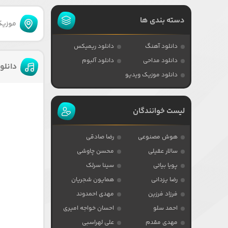
دسته بندی ها
موزیکا
دانلود آهنگ
دانلود ریمیکس
دانلود مداحی
دانلود آلبوم
دانلو
دانلود موزیک ویدیو
لیست خوانندگان
هوش مصنوعی
رضا صادقی
سالار عقیلی
محسن چاوشی
پویا بیاتی
سینا سرلک
رضا یزدانی
همایون شجریان
فرزاد فرزین
مهدی احمدوند
احمد سلو
احسان خواجه امیری
مهدی مقدم
علی لهراسبی