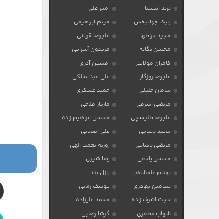
ترند اینستا
امیر علی
بابک جهانبخش
میثم ابراهیمی
مجید خراطها
علیرضا قربانی
محسن یگانه
فریدون آسرایی
کامران مولایی
افشین آذری
علیرضا روزگار
علی عبدالمالکی
سامان جلیلی
حمید عسکری
مرتضی اشرفی
مازیار فلاحی
علیرضا طلیسچی
محسن ابراهیم زاده
مجید یحیایی
علی اصحابی
مرتضی پاشایی
روزبه نعمت الهی
محسن یاحقی
رضا شیری
بهنام علمشاهی
پازل بند
بنیامین بهادری
یوسف زمانی
حجت اشرف زاده
محمد علیزاده
شهاب مظفری
گرشا رضایی