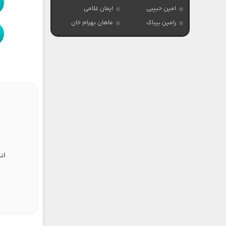
امین حبیبی
ایمان غلامی
رامین بیباک
ماهان بهرام خان
ان