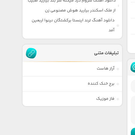
دانلود آهنگ سروم درد میکنه سر بند بیارید طبیب
از ملک اسکندر بیارید هوش مصنوعی زن
دانلود آهنگ ترند اینستا برکشتگان نینوا اربعین
آمد
تبلیغات متنی
آراز هاست
برج خنک کننده
فاز موزیک