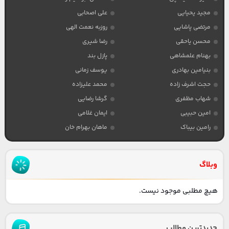
مجید یحیایی
علی اصحابی
مرتضی پاشایی
روزبه نعمت الهی
محسن یاحقی
رضا شیری
بهنام علمشاهی
پازل بند
بنیامین بهادری
یوسف زمانی
حجت اشرف زاده
محمد علیزاده
شهاب مظفری
گرشا رضایی
امین حبیبی
ایمان غلامی
رامین بیباک
ماهان بهرام خان
وبلاگ
هیچ مطلبی موجود نیست.
جدیدترین مطالب