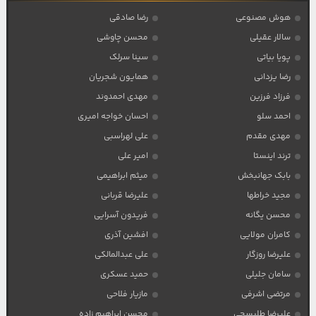
هوش مصنوعی
رضا صادقی
سالار عقیلی
محسن چاوشی
پویا بیاتی
سینا سرلک
رضا یزدانی
همایون شجریان
فرزاد فرزین
مهدی احمدوند
احمد سلو
احسان خواجه امیری
مهدی مقدم
علی لهراسبی
ترند اینستا
امیر علی
بابک جهانبخش
میثم ابراهیمی
مجید خراطها
علیرضا قربانی
محسن یگانه
فریدون آسرایی
کامران مولایی
افشین آذری
علیرضا روزگار
علی عبدالمالکی
سامان جلیلی
حمید عسکری
مرتضی اشرفی
مازیار فلاحی
علیرضا طلیسچی
محسن ابراهیم زاده