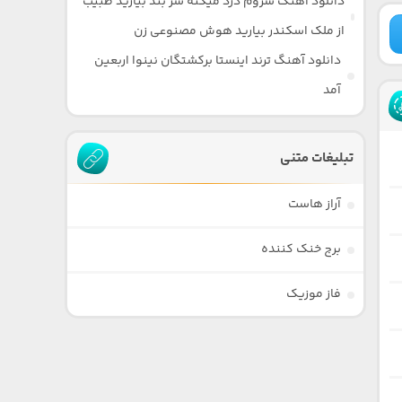
دانلود آهنگ سروم درد میکنه سر بند بیارید طبیب
از ملک اسکندر بیارید هوش مصنوعی زن
دانلود آهنگ ترند اینستا برکشتگان نینوا اربعین
آمد
تبلیغات متنی
آراز هاست
برج خنک کننده
فاز موزیک