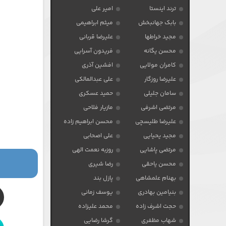
ترند اینستا
امیر علی
بابک جهانبخش
میثم ابراهیمی
مجید خراطها
علیرضا قربانی
محسن یگانه
فریدون آسرایی
کامران مولایی
افشین آذری
علیرضا روزگار
علی عبدالمالکی
سامان جلیلی
حمید عسکری
مرتضی اشرفی
مازیار فلاحی
علیرضا طلیسچی
محسن ابراهیم زاده
مجید یحیایی
علی اصحابی
مرتضی پاشایی
روزبه نعمت الهی
محسن یاحقی
رضا شیری
بهنام علمشاهی
پازل بند
بنیامین بهادری
یوسف زمانی
حجت اشرف زاده
محمد علیزاده
شهاب مظفری
گرشا رضایی