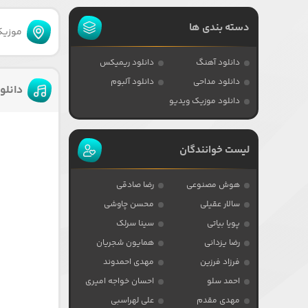
دسته بندی ها
موزیکا
دانلود آهنگ
دانلود ریمیکس
دانلود مداحی
دانلود آلبوم
دانلو
دانلود موزیک ویدیو
لیست خوانندگان
هوش مصنوعی
رضا صادقی
سالار عقیلی
محسن چاوشی
پویا بیاتی
سینا سرلک
رضا یزدانی
همایون شجریان
فرزاد فرزین
مهدی احمدوند
احمد سلو
احسان خواجه امیری
مهدی مقدم
علی لهراسبی