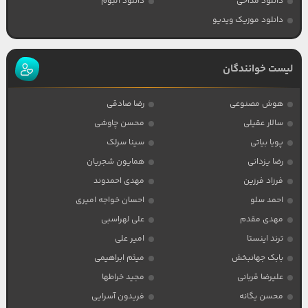
دانلود مداحی
دانلود آلبوم
دانلود موزیک ویدیو
لیست خوانندگان
هوش مصنوعی
رضا صادقی
سالار عقیلی
محسن چاوشی
پویا بیاتی
سینا سرلک
رضا یزدانی
همایون شجریان
فرزاد فرزین
مهدی احمدوند
احمد سلو
احسان خواجه امیری
مهدی مقدم
علی لهراسبی
ترند اینستا
امیر علی
بابک جهانبخش
میثم ابراهیمی
علیرضا قربانی
مجید خراطها
محسن یگانه
فریدون آسرایی