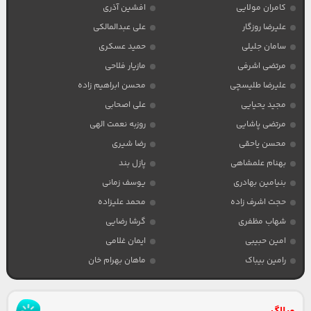
کامران مولایی
افشین آذری
علیرضا روزگار
علی عبدالمالکی
سامان جلیلی
حمید عسکری
مرتضی اشرفی
مازیار فلاحی
علیرضا طلیسچی
محسن ابراهیم زاده
مجید یحیایی
علی اصحابی
مرتضی پاشایی
روزبه نعمت الهی
محسن یاحقی
رضا شیری
بهنام علمشاهی
پازل بند
بنیامین بهادری
یوسف زمانی
حجت اشرف زاده
محمد علیزاده
شهاب مظفری
گرشا رضایی
امین حبیبی
ایمان غلامی
رامین بیباک
ماهان بهرام خان