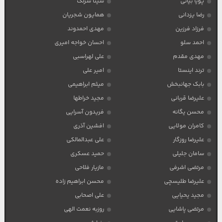
پویا بیاتی
سینا سرلک
رضا یزدانی
همایون شجریان
فرزاد فرزین
مهدی احمدوند
احمد سلو
احسان خواجه امیری
مهدی مقدم
علی لهراسبی
ترند اینستا
امیر علی
بابک جهانبخش
میثم ابراهیمی
علیرضا قربانی
مجید خراطها
محسن یگانه
فریدون آسرایی
کامران مولایی
افشین آذری
علیرضا روزگار
علی عبدالمالکی
سامان جلیلی
حمید عسکری
مرتضی اشرفی
مازیار فلاحی
علیرضا طلیسچی
محسن ابراهیم زاده
مجید یحیایی
علی اصحابی
مرتضی پاشایی
روزبه نعمت الهی