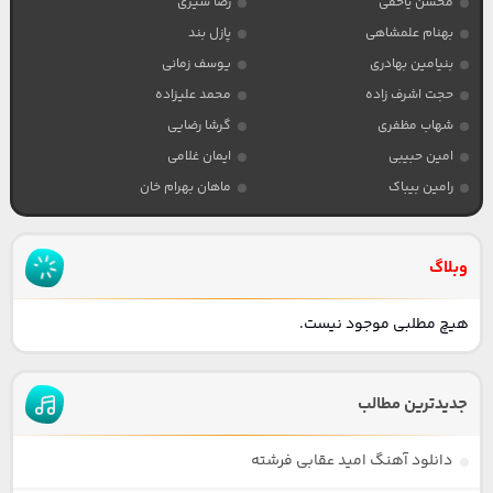
محسن یاحقی
رضا شیری
بهنام علمشاهی
پازل بند
بنیامین بهادری
یوسف زمانی
حجت اشرف زاده
محمد علیزاده
شهاب مظفری
گرشا رضایی
امین حبیبی
ایمان غلامی
رامین بیباک
ماهان بهرام خان
وبلاگ
هیچ مطلبی موجود نیست.
جدیدترین مطالب
دانلود آهنگ امید عقابی فرشته