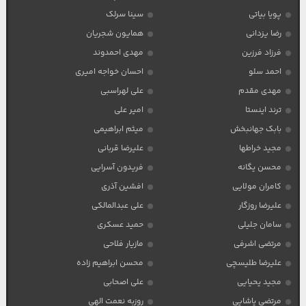
پویا بیاتی
سینا سرلک
رضا یزدانی
همایون شجریان
فرزاد فرزین
مهدی احمدوند
احمد سلو
احسان خواجه امیری
مهدی مقدم
علی لهراسبی
ترند اینستا
امیر علی
بابک جهانبخش
میثم ابراهیمی
مجید خراطها
علیرضا قربانی
محسن یگانه
فریدون آسرایی
کامران مولایی
افشین آذری
علیرضا روزگار
علی عبدالمالکی
سامان جلیلی
حمید عسکری
مرتضی اشرفی
مازیار فلاحی
علیرضا طلیسچی
محسن ابراهیم زاده
مجید یحیایی
علی اصحابی
مرتضی پاشایی
روزبه نعمت الهی