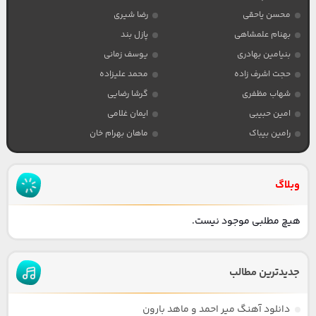
محسن یاحقی
رضا شیری
بهنام علمشاهی
پازل بند
بنیامین بهادری
یوسف زمانی
حجت اشرف زاده
محمد علیزاده
شهاب مظفری
گرشا رضایی
امین حبیبی
ایمان غلامی
رامین بیباک
ماهان بهرام خان
وبلاگ
هیچ مطلبی موجود نیست.
جدیدترین مطالب
دانلود آهنگ میر احمد و ماهد بارون